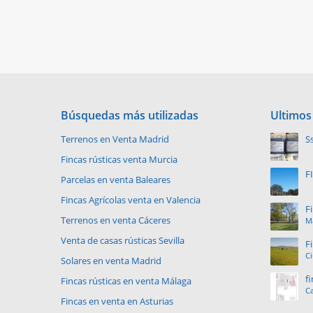
Búsquedas más utilizadas
Ultimos
Terrenos en Venta Madrid
S
p
Fincas rústicas venta Murcia
F
Parcelas en venta Baleares
V
Fincas Agrícolas venta en Valencia
F
Terrenos en venta Cáceres
Ma
e
Venta de casas rústicas Sevilla
F
C
Solares en venta Madrid
f
Fincas rústicas en venta Málaga
Ca
Fincas en venta en Asturias