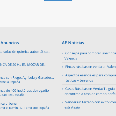
 Anuncios
AF Noticias
sd solución química automática
Consejos para comprar una finca 
ara notas de limpieza
Valencia
INCA DE 20 Ha EN MOZAR DE
Fincas rústicas en venta en Valen
ALVERDE
Aspectos esenciales para compra
inca con Riego, Agrícola y Ganadera
rústicas y terrenos
rbella, España
n Argentina
Casas Rústicas en Venta: Tu guía
inca de 400 hectáreas de regadío
encontrar la casa de campo perfe
iudad Real, España
Vender un terreno con éxito: con
inca urbana
estrategia
rrer el Jazmín, 17, Torrellano, España