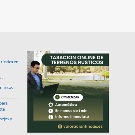
rústica en
cia
r fincas
 para
cta
sejos y