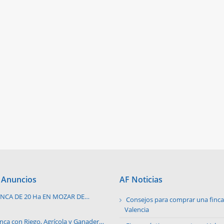
 Anuncios
AF Noticias
INCA DE 20 Ha EN MOZAR DE
Consejos para comprar una finca 
ALVERDE
Valencia
inca con Riego, Agrícola y Ganadera