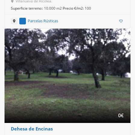
Villanueva de Alcolea.
Superficie terreno::
10.000 m2
Precio €/m2:
100
Parcelas Rústicas
0
€
Dehesa de Encinas