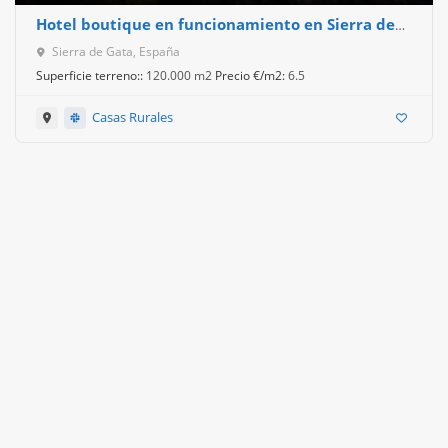
Hotel boutique en funcionamiento en Sierra de
Gata · finca privada de 12 ha · alto potencial de
Sierra de Gata, España
crecimiento y ampliación.
Superficie terreno::
120.000 m2
Precio €/m2:
6.5
Casas Rurales