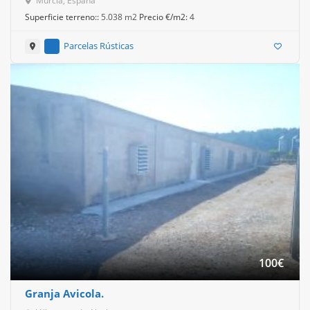
Murcia, España
Superficie terreno::
5.038 m2
Precio €/m2:
4
Parcelas Rústicas
100
€
Granja Avicola.