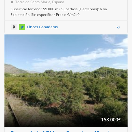
Torre de Santa María, España
Superficie terreno::
55.000 m2
Superficie (Hectáreas):
6 ha
Explotación:
Sin especificar
Precio €/m2:
0
Fincas Ganaderas
158.000
€