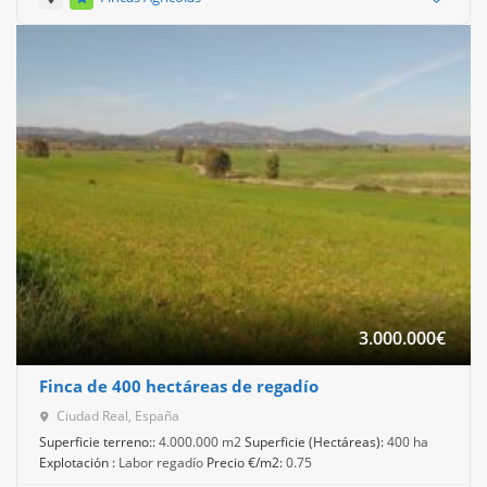
3.000.000
€
Finca de 400 hectáreas de regadío
Ciudad Real, España
Superficie terreno::
4.000.000 m2
Superficie (Hectáreas):
400 ha
Explotación :
Labor regadío
Precio €/m2:
0.75