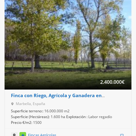
2.400.000
€
Finca con Riego, Agrícola y Ganadera en
Argentina
Marbella, España
Superficie terreno::
16.000.000 m2
Superficie (Hectáreas):
1.600 ha
Explotación :
Labor regadío
Precio €/m2:
1500
Fincas Agrícolas