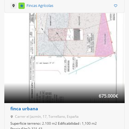
Fincas Agrícolas
675.000
€
finca urbana
Carrer el Jazmín, 17, Torrellano, España
Superficie terreno::
2.100 m2
Edificabilidad :
1,100 m2
Precio €/m2:
321.43