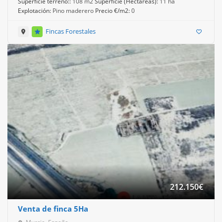
Superficie terreno::
108 m2
Superficie (Hectáreas):
11 ha
Explotación:
Pino maderero
Precio €/m2:
0
Fincas Forestales
212.150
€
Venta de finca 5Ha