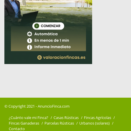
© Copyright 2021 -
AnuncioFinca.com
¿Cuánto vale mi Finca?
Casas Rústicas
Fincas Agrícolas
Fincas Ganaderas
Parcelas Rústicas
Urbanos (solares)
Contacto