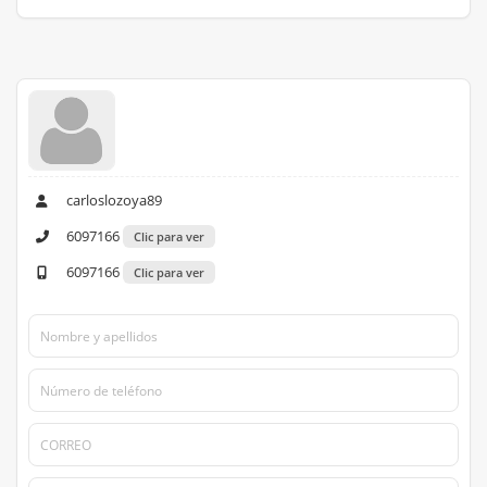
carloslozoya89
6097166
Clic para ver
6097166
Clic para ver