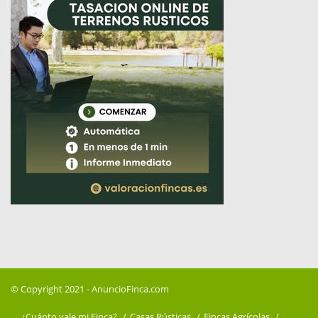
© Copyright 2021 -
AnuncioFinca.com
¿Cuánto vale mi Finca?
Casas Rústicas
Fincas Agrícolas