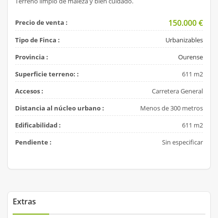
Terreno limpio de maleza y bien cuidado.
150.000
€
Precio de venta :
Tipo de Finca :
Urbanizables
Provincia :
Ourense
Superficie terreno: :
611 m2
Accesos :
Carretera General
Distancia al núcleo urbano :
Menos de 300 metros
Edificabilidad :
611 m2
Pendiente :
Sin especificar
Extras