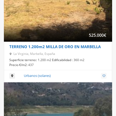
525.000
€
TERRENO 1.200m2 MILLA DE ORO EN MARBELLA
La Virginia, Marbella, España
Superficie terreno::
1.200 m2
Edificabilidad :
360 m2
Precio €/m2:
437
Urbanos (solares)