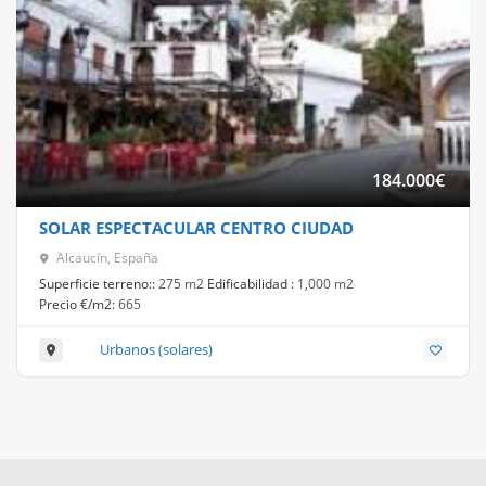
184.000
€
SOLAR ESPECTACULAR CENTRO CIUDAD
Alcaucín, España
Superficie terreno::
275 m2
Edificabilidad :
1,000 m2
Precio €/m2:
665
Urbanos (solares)