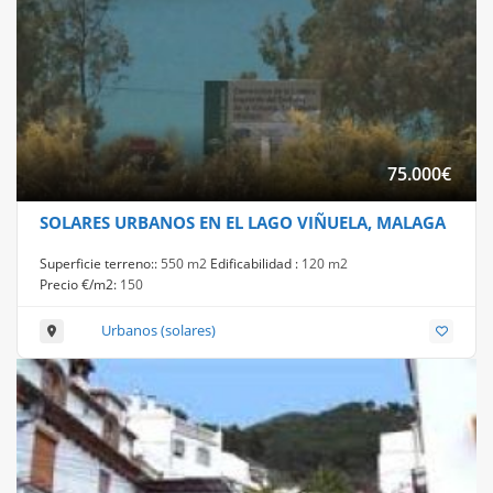
75.000
€
SOLARES URBANOS EN EL LAGO VIÑUELA, MALAGA
Superficie terreno::
550 m2
Edificabilidad :
120 m2
Precio €/m2:
150
Urbanos (solares)