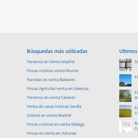
Búsquedas más utilizadas
Ultimos
Terrenos en Venta Madrid
S
p
Fincas rústicas venta Murcia
F
Parcelas en venta Baleares
V
Fincas Agrícolas venta en Valencia
F
Terrenos en venta Cáceres
Ma
e
Venta de casas rústicas Sevilla
F
C
Solares en venta Madrid
f
Fincas rústicas en venta Málaga
Ca
Fincas en venta en Asturias