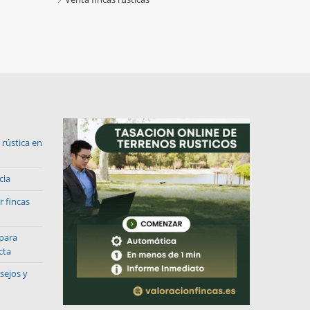
rústica en
cia
r fincas
 para
cta
sejos y