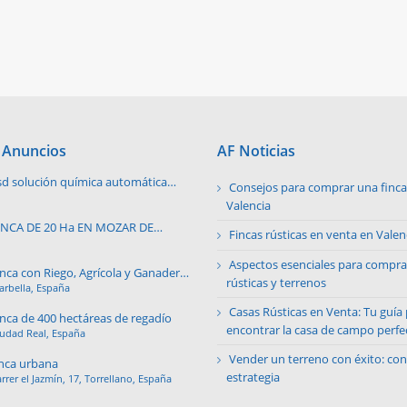
 Anuncios
AF Noticias
sd solución química automática
Consejos para comprar una finca 
ara notas de limpieza
Valencia
INCA DE 20 Ha EN MOZAR DE
Fincas rústicas en venta en Valen
ALVERDE
Aspectos esenciales para compra
inca con Riego, Agrícola y Ganadera
rústicas y terrenos
rbella, España
n Argentina
Casas Rústicas en Venta: Tu guía
inca de 400 hectáreas de regadío
encontrar la casa de campo perfe
iudad Real, España
Vender un terreno con éxito: con
inca urbana
estrategia
rrer el Jazmín, 17, Torrellano, España