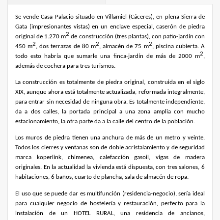
Se vende Casa Palacio situado en Villamiel (Cáceres), en plena Sierra de
Gata (impresionantes vistas) en un enclave especial, caserón de piedra
2
original de 1.270 m
de construcción (tres plantas), con patio-jardín con
2
2
2
450 m
, dos terrazas de 80 m
, almacén de 75 m
, piscina cubierta. A
2
todo esto habría que sumarle una finca-jardín de más de 2000 m
,
además de cochera para tres turismos.
La construcción es totalmente de piedra original, construida en el siglo
XIX, aunque ahora está totalmente actualizada, reformada integralmente,
para entrar sin necesidad de ninguna obra. Es totalmente independiente,
da a dos calles, la portada principal a una zona amplia con mucho
estacionamiento, la otra parte da a la calle del centro de la población.
Los muros de piedra tienen una anchura de más de un metro y veinte.
Todos los cierres y ventanas son de doble acristalamiento y de seguridad
marca koperlink, chimenea, calefacción gasoil, vigas de madera
originales. En la actualidad la vivienda está dispuesta, con tres salones, 6
habitaciones, 6 baños, cuarto de plancha, sala de almacén de ropa.
El uso que se puede dar es multifunción (residencia-negocio), sería ideal
para cualquier negocio de hostelería y restauración, perfecto para la
instalación de un HOTEL RURAL, una residencia de ancianos,