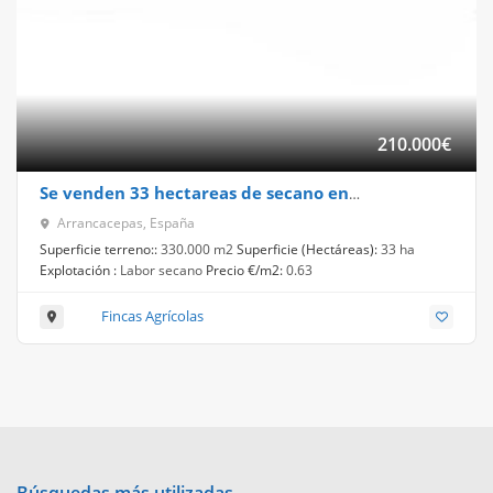
210.000
€
Se venden 33 hectareas de secano en
Arrancacepas (Cuenca)
Arrancacepas, España
Superficie terreno::
330.000 m2
Superficie (Hectáreas):
33 ha
Explotación :
Labor secano
Precio €/m2:
0.63
Fincas Agrícolas
Búsquedas más utilizadas