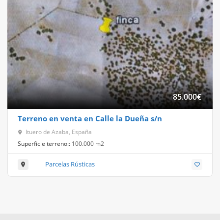
85.000
€
Terreno en venta en Calle la Dueña s/n
Ituero de Azaba, España
Superficie terreno::
100.000 m2
Parcelas Rústicas