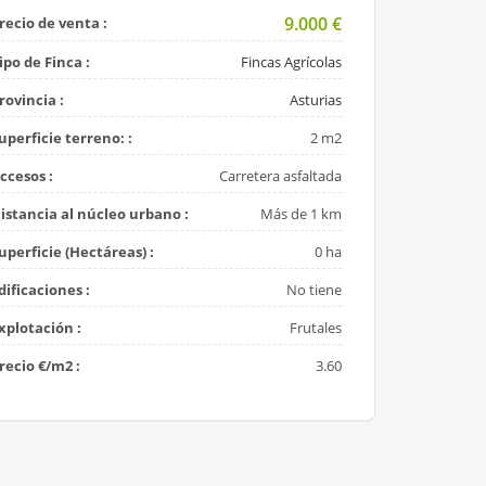
9.000
€
recio de venta :
ipo de Finca :
Fincas Agrícolas
rovincia :
Asturias
uperficie terreno: :
2 m2
ccesos :
Carretera asfaltada
istancia al núcleo urbano :
Más de 1 km
uperficie (Hectáreas) :
0 ha
dificaciones :
No tiene
xplotación :
Frutales
recio €/m2 :
3.60