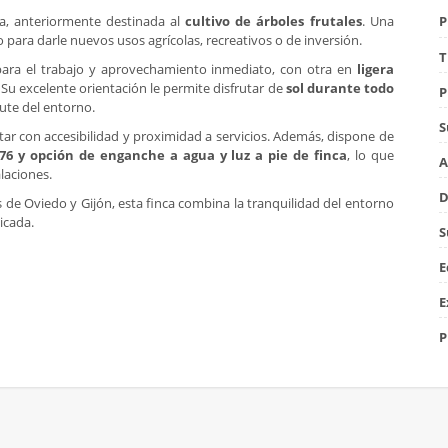
a, anteriormente destinada al
cultivo de árboles frutales
. Una
P
 para darle nuevos usos agrícolas, recreativos o de inversión.
T
para el trabajo y aprovechamiento inmediato, con otra en
ligera
. Su excelente orientación le permite disfrutar de
sol durante todo
P
rute del entorno.
S
ntar con accesibilidad y proximidad a servicios. Además, dispone de
76
y opción de enganche a agua y luz a pie de finca
, lo que
A
laciones.
D
 de Oviedo y Gijón, esta finca combina la tranquilidad del entorno
icada.
S
E
E
P