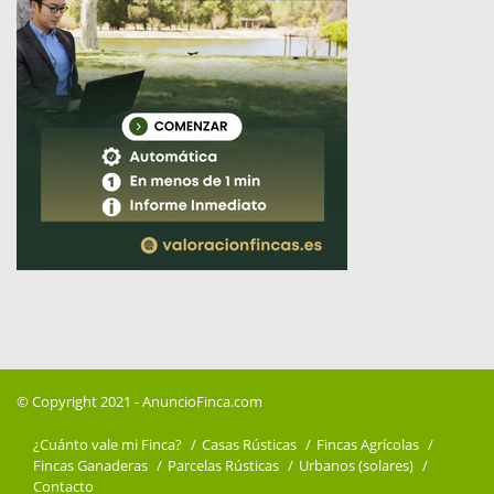
© Copyright 2021 -
AnuncioFinca.com
¿Cuánto vale mi Finca?
Casas Rústicas
Fincas Agrícolas
Fincas Ganaderas
Parcelas Rústicas
Urbanos (solares)
Contacto