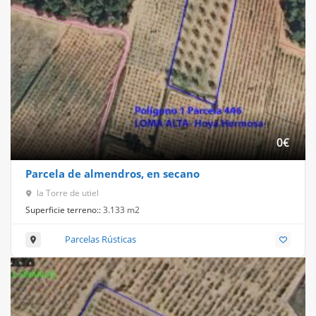
0
€
Parcela de almendros, en secano
la Torre de utiel
Superficie terreno::
3.133 m2
Parcelas Rústicas