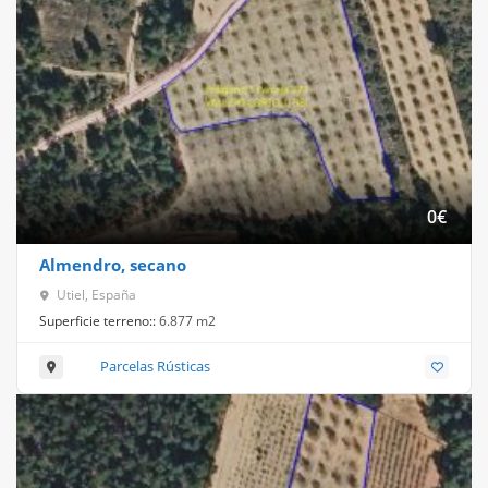
0
€
Almendro, secano
Utiel, España
Superficie terreno::
6.877 m2
Parcelas Rústicas