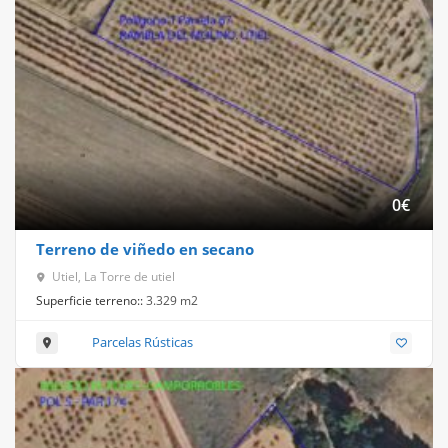
0
€
Terreno de viñedo en secano
Utiel, La Torre de utiel
Superficie terreno::
3.329 m2
Parcelas Rústicas