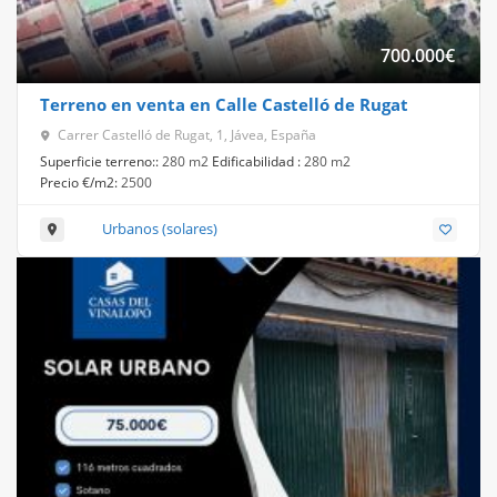
700.000
€
Terreno en venta en Calle Castelló de Rugat
Carrer Castelló de Rugat, 1, Jávea, España
Superficie terreno::
280 m2
Edificabilidad :
280 m2
Precio €/m2:
2500
Urbanos (solares)