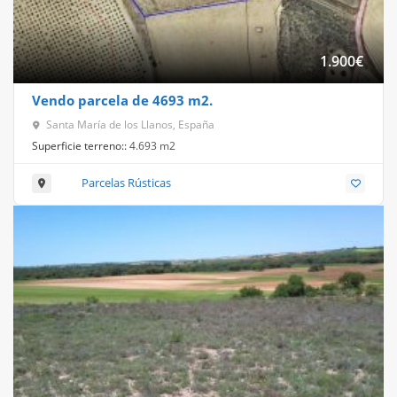
1.900
€
Vendo parcela de 4693 m2.
Santa María de los Llanos, España
Superficie terreno::
4.693 m2
Parcelas Rústicas