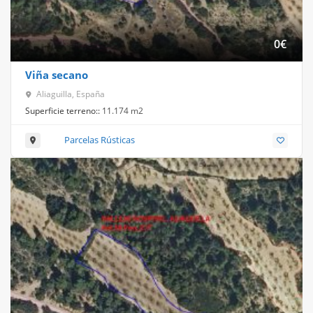
0
€
Viña secano
Aliaguilla, España
Superficie terreno::
11.174 m2
Parcelas Rústicas