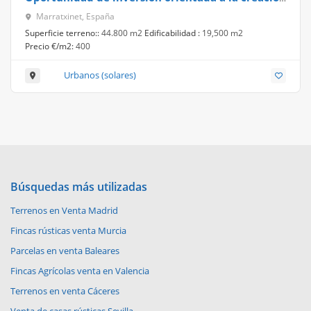
de una residencia geriátrica en el término
Marratxinet, España
municipal de Marratxí (Mallorca).
Superficie terreno::
44.800 m2
Edificabilidad :
19,500 m2
Precio €/m2:
400
Urbanos (solares)
Búsquedas más utilizadas
Terrenos en Venta Madrid
Fincas rústicas venta Murcia
Parcelas en venta Baleares
Fincas Agrícolas venta en Valencia
Terrenos en venta Cáceres
Venta de casas rústicas Sevilla