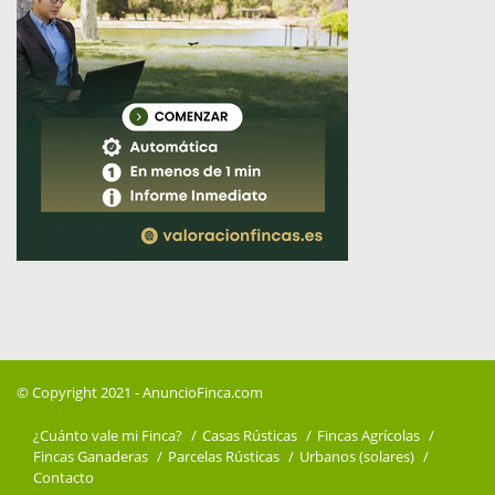
© Copyright 2021 -
AnuncioFinca.com
¿Cuánto vale mi Finca?
Casas Rústicas
Fincas Agrícolas
Fincas Ganaderas
Parcelas Rústicas
Urbanos (solares)
Contacto